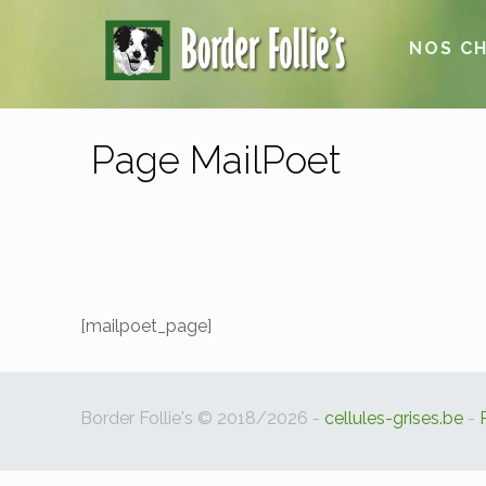
NOS CH
Page MailPoet
[mailpoet_page]
Border Follie's © 2018/2026 -
cellules-grises.be
-