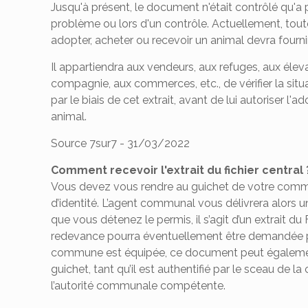
Jusqu'à présent, le document n'était contrôlé qu'a p
problème ou lors d'un contrôle. Actuellement, tou
adopter, acheter ou recevoir un animal devra fournir 
Il appartiendra aux vendeurs, aux refuges, aux éle
compagnie, aux commerces, etc., de vérifier la situ
par le biais de cet extrait, avant de lui autoriser l'a
animal.
Source 7sur7 - 31/03/2022
Comment recevoir l'extrait du fichier central 
Vous devez vous rendre au guichet de votre com
d’identité. L’agent communal vous délivrera alors u
que vous détenez le permis, il s’agit d’un extrait du 
redevance pourra éventuellement être demandée p
commune est équipée, ce document peut également 
guichet, tant qu’il est authentifié par le sceau de 
l’autorité communale compétente.