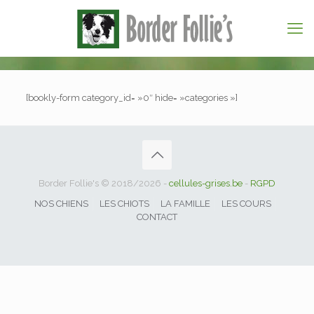
[bookly-form category_id= »0″ hide= »categories »]
Border Follie's © 2018/2026 -
cellules-grises.be
-
RGPD
NOS CHIENS
LES CHIOTS
LA FAMILLE
LES COURS
CONTACT