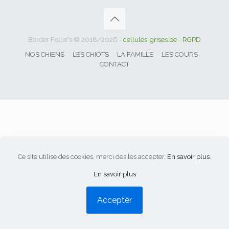
Border Follie's © 2018/2026 -
cellules-grises.be
-
RGPD
NOS CHIENS
LES CHIOTS
LA FAMILLE
LES COURS
CONTACT
Ce site utilise des cookies, merci des les accepter.
En savoir plus
.
En savoir plus
Accepter