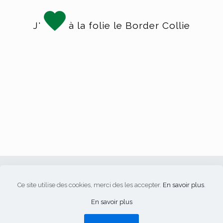
J'
à la folie le Border Collie
Ce site utilise des cookies, merci des les accepter.
En savoir plus
.
Border Follie's © 2018/2026 -
cellules-grises.be
-
RGPD
En savoir plus
NOS CHIENS
LES CHIOTS
LA FAMILLE
LES COURS
CONTACT